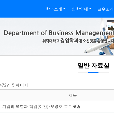
학과소개
입학안내
교수소개
일반 자료실
 472건
5 페이지
제목
기업의 역할과 책임(야간)-오영호 교수